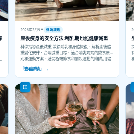
2
2026年3月9日
媽媽護理
解
產後瘦身的安全方法:哺乳期也能健康減重
科學指導產後減重,兼顧哺乳和身體恢復。解析產後體
重變化規律、合理減重目標、適合哺乳媽媽的飲食原
則和運動方案。避開極端節食和劇烈運動的陷阱,用健
康方式逐步恢復身材,保護長遠健康。
「查看詳情」 →