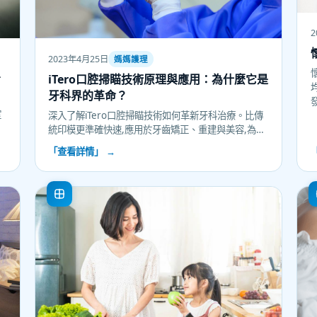
2
2023年4月25日
媽媽護理
看
iTero口腔掃瞄技術原理與應用：為什麼它是
牙科界的革命？
室
深入了解iTero口腔掃瞄技術如何革新牙科治療。比傳
善
統印模更準確快速,應用於牙齒矯正、重建與美容,為媽
媽和寶寶提供更舒適的牙科體驗。
「查看詳情」 →