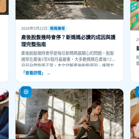
2026年5月22日
媽媽護理
產後脫髮幾時會停？新媽媽必讀的成因與護
2
理完整指南
產後脫髮幾時會停是每位新媽媽最關心的問題。脫髮
及
通常在產後3至6個月最嚴重，大多數媽媽在產後12個
月前自然恢復正常。本文詳解產後脫髮原因、護理方
法及何時需要求醫，幫助新媽媽安心應對這個常見狀
「查看詳情」 →
況。