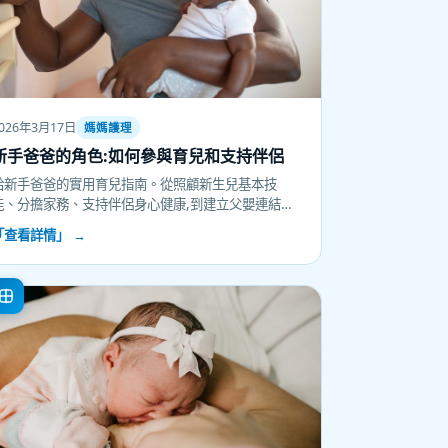
026年3月17日
媽媽護理
新手爸爸的角色:如何參與育兒和支持伴侶
給新手爸爸的實用育兒指南。從照顧新生兒基本技
能、分擔家務、支持伴侶身心健康,到建立父嬰連結和
應對角色轉變壓力。打破傳統育兒分工觀念,了解爸爸
「查看詳情」 →
參與的重要性,學習具體行動方法,成為育兒路上的真正
夥伴。