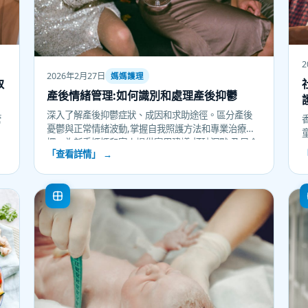
2
2026年2月27日
媽媽護理
取
產後情緒管理:如何識別和處理產後抑鬱
深入了解產後抑鬱症狀、成因和求助途徑。區分產後
管
憂鬱與正常情緒波動,掌握自我照護方法和專業治療選
援
擇。為新手媽媽和家人提供實用建議,打破沉默,及早介
親
「查看詳情」 →
入,守護母嬰身心健康。