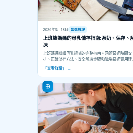
2026年3月13日
媽媽護理
上班族媽媽的母乳儲存指南:泵奶、保存、
凍
上班媽媽繼續母乳餵哺的完整指南。涵蓋泵奶時間安
排、正確儲存方法、安全解凍步驟和職場泵奶實用建
議。了解母乳保存期限、儲存容器選擇、如何維持奶
「查看詳情」 →
量,讓重返職場不必放棄親餵,兼顧事業與寶寶健康。