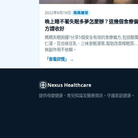
2022年9月19日
媽媽護理
晚上睡不著失眠多夢怎麼辦？這幾個食療
方請收好
媽媽失眠困擾?分享5個安全有效的食療偏方,包括酸
仁湯、百合綠豆乳、三味安眠湯等,幫助改善睡眠質素
無副作用不依賴。
「查看詳情」 →
Nexus Healthcare
提供母嬰健康、育兒知識及醫療資訊，守護家庭健康。