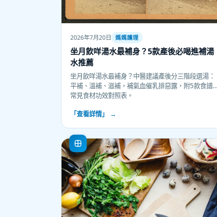
2026年7月20日
媽媽護理
坐月飲咩湯水最補身？5款產後必喝進補湯
水推薦
坐月飲咩湯水最補身？中醫建議產後分三階段選湯：
平補、溫補、滋補，補氣血催乳排惡露，附5款食譜
常見食材功效對照表。
「查看詳情」 →