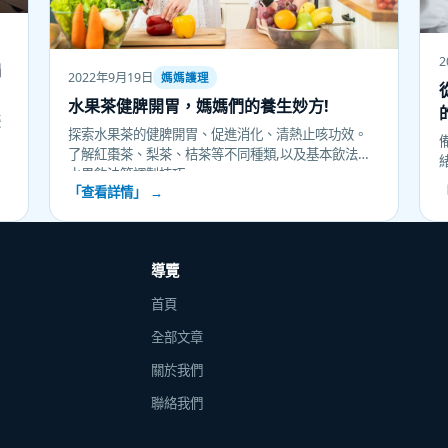
2
偏
2022年9月19日
媽媽護理
水果茶健脾開胃，媽媽們的養生妙方!
棗
探索水果茶的健脾開胃、促進消化、清熱止咳功效。
,
了解紅棗茶、梨茶、桔茶等不同種類,以及基本飲法、
水果飲法等調製技巧。
「查看詳情」 →
導覽
首頁
全部文章
關於我們
聯絡我們