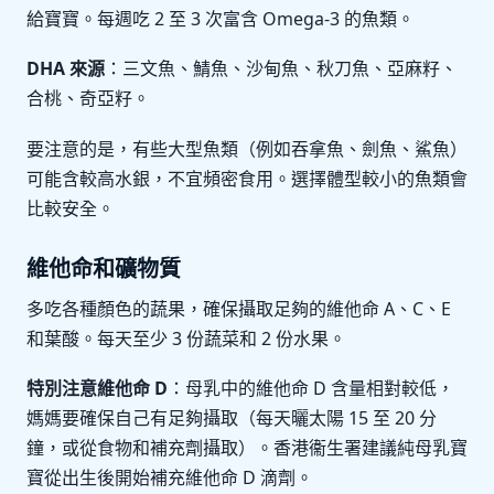
給寶寶。每週吃 2 至 3 次富含 Omega-3 的魚類。
DHA 來源
：三文魚、鯖魚、沙甸魚、秋刀魚、亞麻籽、
合桃、奇亞籽。
要注意的是，有些大型魚類（例如吞拿魚、劍魚、鯊魚）
可能含較高水銀，不宜頻密食用。選擇體型較小的魚類會
比較安全。
維他命和礦物質
多吃各種顏色的蔬果，確保攝取足夠的維他命 A、C、E
和葉酸。每天至少 3 份蔬菜和 2 份水果。
特別注意維他命 D
：母乳中的維他命 D 含量相對較低，
媽媽要確保自己有足夠攝取（每天曬太陽 15 至 20 分
鐘，或從食物和補充劑攝取）。香港衞生署建議純母乳寶
寶從出生後開始補充維他命 D 滴劑。