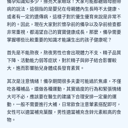
備孕知識知多少，擦亮大家眼球！大家可能都聽過母胎帶
病的說法，這個指的是嬰兒在母親體內生長時不太健康、
或者有一定的遺傳病，這樣子對於優生優育來說是非常不
利的。因此，現在大家對於懷孕前的備孕以及孕前檢查都
非常重視，都渴望自己的寶寶健康成長，那麼，備孕需要
掌握哪些比較重要的知識才能讓生出的孩子健康呢？
首先是不能熬夜，熬夜男性也會出現體力不支、精子品質
下降、活動能力弱等症狀，對於精子與卵子結合影響較
大，進而影響胎兒身體成長發育素質。
其次是注意情緒！備孕期間很多夫妻可能過於焦慮，不僅
吃各種補品，還做各種運動，其實過度的行為和緊張情緒
大可不必，應該要在醫生的建議下合理安排一定量的運
動，一般不需要進行大補，日常飲食注意葷素搭配即可，
女性可以適當補充葉酸，男性適當補充含鋅元素較高的食
物。